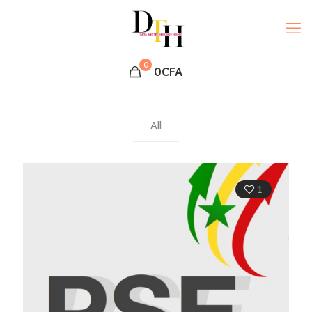
0
0CFA
All
1