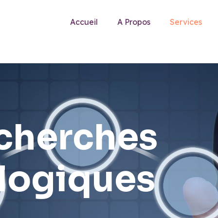
Accueil
A Propos
Services
cherches
logiques