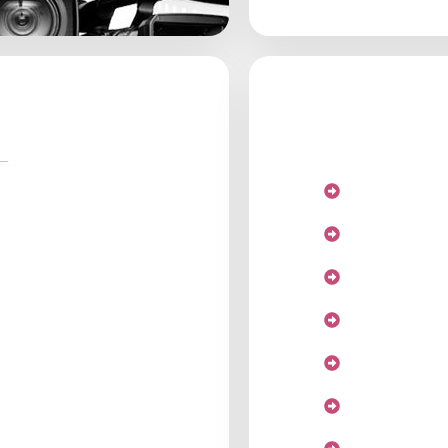
lable
Coltan
Diamant
Or
Nickel
Cuivre
Cuivre