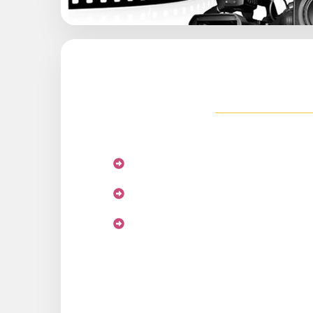
Energie Renouve
Conception et production
Biogaz,
Solaire,
Eolienne