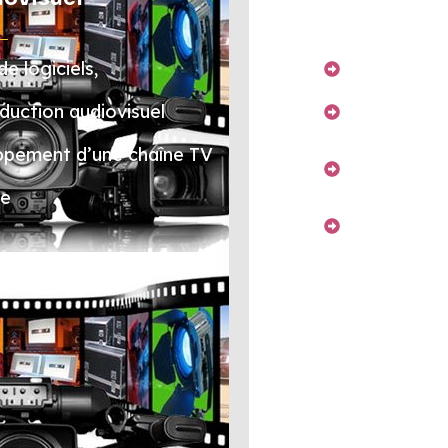
 logiciels,
Conception
duction audiovisuel
Transport 
oppement d’une chaîne TV
Conception
déplaceme
le
Conception