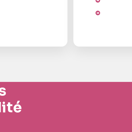
Cobalt
Fer
s
ité