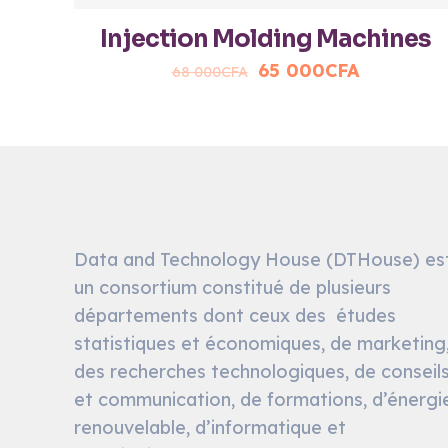
Injection Molding Machines
Original
Current
65 000
CFA
68 000
CFA
price
price
was:
is:
68
65
000CFA.
000CFA.
Data and Technology House (DTHouse) es
un consortium constitué de plusieurs
départements dont ceux des études
statistiques et économiques, de marketing
des recherches technologiques, de conseil
et communication, de formations, d’énergi
renouvelable, d’informatique et